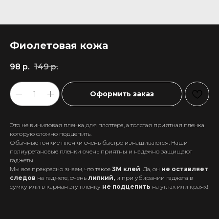
Фиолетовая кожа
98
р.
149
р.
Оформить заказ
Это не виниловая пленка для плоттера, а толстая приятная пленка
которую сложно подцепить.
Обычные тонкие пленки очень быстро изнашиваются. Наши
полиуретановые пленки очень приятны и надежно защищают
гаджеты.
Мы все прекрасно знаем, что такое
3М клей
. Да, он
не оставляет
следов
на гаджете, очень
липкий,
и при убирании гаджета в
+7 911 558-63-07
сумку или в карман эту пленку
не подцепить
на углах или краях!
tanikeevdaniil@yandex.ru
Каталог
Информация