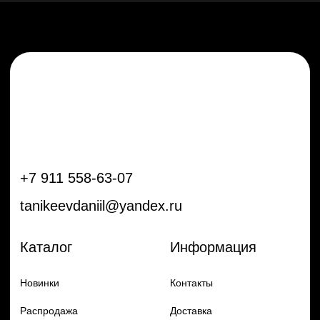
Новинки
Контакты
Распродажа
Доставка
Тренды
Оплата
Плёнки
Аксессуары
Плоттеры и
инструменты
Остальное
Покупателям
Мы с соц сетях
Самая актуальная информация в
Бренды
нашем Telegram и YouTube
Частые вопросы
Гарантия и обмен
Добавь в заказ продукцию
Политика конфиденцильности
Remax
Diadem, 2024
по самым выгодным ценам