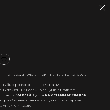
я плоттера, а толстая приятная пленка которую
ень быстро изнашиваются. Наши
ень приятны и надежно защищают гаджеты.
то такое
3М клей
. Да, он
не оставляет следов
 при убирании гаджета в сумку или в карман
а углах или краях!