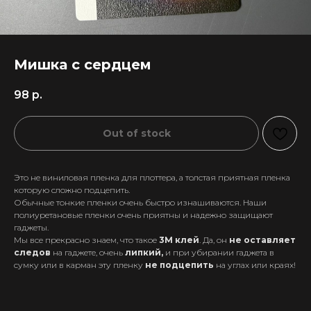
Мишка с сердцем
98
р.
Out of stock
Это не виниловая пленка для плоттера, а толстая приятная пленка
которую сложно подцепить.
Обычные тонкие пленки очень быстро изнашиваются. Наши
полиуретановые пленки очень приятны и надежно защищают
гаджеты.
Мы все прекрасно знаем, что такое
3М клей
. Да, он
не оставляет
следов
на гаджете, очень
липкий,
и при убирании гаджета в
+7 911 558-63-07
сумку или в карман эту пленку
не подцепить
на углах или краях!
tanikeevdaniil@yandex.ru
Каталог
Информация