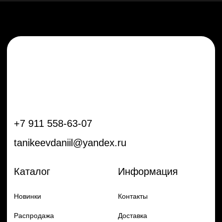
Новинки
Контакты
Распродажа
Доставка
Тренды
Оплата
Плёнки
Аксессуары
Плоттеры и
инструменты
Остальное
Покупателям
Мы с соц сетях
Самая актуальная информация в
Бренды
нашем Telegram и YouTube
Частые вопросы
Гарантия и обмен
Добавь в заказ продукцию
Политика конфиденцильности
Remax
Diadem, 2024
по самым выгодным ценам