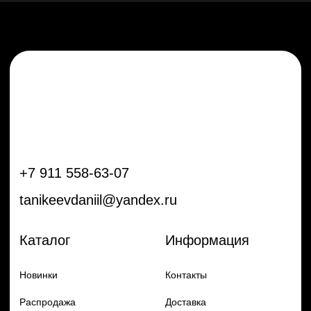
Новинки
Контакты
Распродажа
Доставка
Тренды
Оплата
Плёнки
Аксессуары
Плоттеры и
инструменты
Остальное
Покупателям
Мы с соц сетях
Самая актуальная информация в
Бренды
нашем Telegram и YouTube
Частые вопросы
Гарантия и обмен
Добавь в заказ продукцию
Политика конфиденцильности
Remax
Diadem, 2024
по самым выгодным ценам