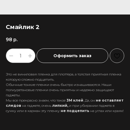
Смайлик 2
98
р.
Оформить заказ
Это не виниловая пленка для плоттера, а толстая приятная пленка
которую сложно подцепить.
Обычные тонкие пленки очень быстро изнашиваются. Наши
полиуретановые пленки очень приятны и надежно защищают
гаджеты.
Мы все прекрасно знаем, что такое
3М клей
. Да, он
не оставляет
следов
на гаджете, очень
липкий,
и при убирании гаджета в
+7 911 558-63-07
сумку или в карман эту пленку
не подцепить
на углах или краях!
tanikeevdaniil@yandex.ru
Каталог
Информация