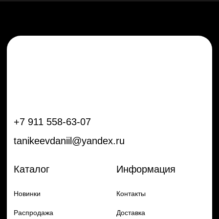
Новинки
Контакты
Распродажа
Доставка
Тренды
Оплата
Плёнки
Аксессуары
Плоттеры и
инструменты
Остальное
Покупателям
Мы с соц сетях
Самая актуальная информация в
Бренды
нашем Telegram и YouTube
Частые вопросы
Гарантия и обмен
Добавь в заказ продукцию
Политика конфиденцильности
Remax
Diadem, 2024
по самым выгодным ценам