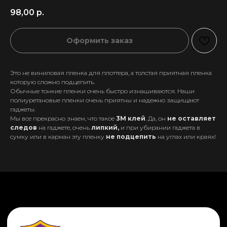
98,00
р.
Оформить заказ
Это не виниловая пленка для плоттера, а толстая приятная пленка
которую сложно подцепить.
Обычные тонкие пленки очень быстро изнашиваются. Наши
полиуретановые пленки очень приятны и надежно защищают
гаджеты.
Мы все прекрасно знаем, что такое
3М клей
. Да, он
не оставляет
следов
на гаджете, очень
липкий,
и при убирании гаджета в
сумку или в карман эту пленку
не подцепить
на углах или краях!
+7 911 558-63-07
tanikeevdaniil@yandex.ru
Каталог
Информация
Новинки
Контакты
Распродажа
Доставка