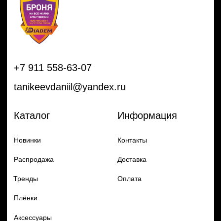
Тренды
Оплата
Плёнки
Аксессуары
Плоттеры и
инструменты
Остальное
Покупателям
Мы с соц сетях
Самая актуальная информация в
Бренды
нашем Telegram и YouTube
Частые вопросы
Гарантия и обмен
Добавь в заказ продукцию
Политика конфиденцильности
Remax
Diadem, 2024
по самым выгодным ценам
Перейти