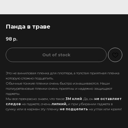
Панда в траве
98
р.
Out of stock
Это не виниловая пленка для плоттера, а толстая приятная пленка
которую сложно подцепить.
Обычные тонкие пленки очень быстро изнашиваются. Наши
полиуретановые пленки очень приятны и надежно защищают
гаджеты.
Мы все прекрасно знаем, что такое
3М клей
. Да, он
не оставляет
следов
на гаджете, очень
липкий,
и при убирании гаджета в
+7 911 558-63-07
сумку или в карман эту пленку
не подцепить
на углах или краях!
tanikeevdaniil@yandex.ru
Каталог
Информация