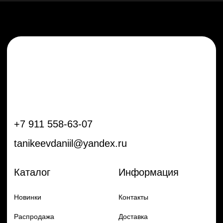
Новинки
Контакты
Распродажа
Доставка
Тренды
Оплата
Плёнки
Аксессуары
Плоттеры и
инструменты
Остальное
Покупателям
Мы с соц сетях
Самая актуальная информация в
Бренды
нашем Telegram и YouTube
Частые вопросы
Гарантия и обмен
Добавь в заказ продукцию
Политика конфиденцильности
Remax
Diadem, 2024
по самым выгодным ценам