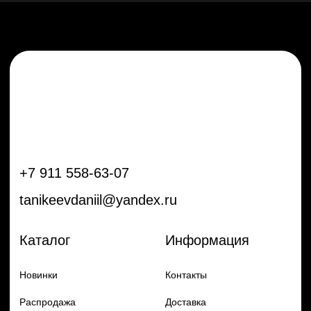
Новинки
Контакты
Распродажа
Доставка
Тренды
Оплата
Плёнки
Аксессуары
Плоттеры и
инструменты
Остальное
Покупателям
Мы с соц сетях
Самая актуальная информация в
Бренды
нашем Telegram и YouTube
Частые вопросы
Гарантия и обмен
Добавь в заказ продукцию
Политика конфиденцильности
Remax
Diadem, 2024
по самым выгодным ценам