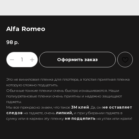
Alfa Romeo
98
р.
Оформить заказ
Это не виниловая пленка для плоттера, а толстая приятная пленка
которую сложно подцепить.
Обычные тонкие пленки очень быстро изнашиваются. Наши
полиуретановые пленки очень приятны и надежно защищают
гаджеты.
Мы все прекрасно знаем, что такое
3М клей
. Да, он
не оставляет
следов
на гаджете, очень
липкий,
и при убирании гаджета в
+7 911 558-63-07
сумку или в карман эту пленку
не подцепить
на углах или краях!
tanikeevdaniil@yandex.ru
Каталог
Информация