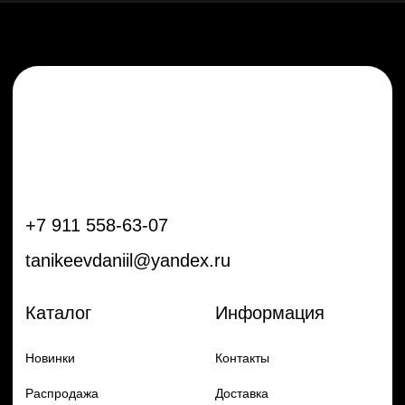
Новинки
Контакты
Распродажа
Доставка
Тренды
Оплата
Плёнки
Аксессуары
Плоттеры и
инструменты
Остальное
Покупателям
Мы с соц сетях
Самая актуальная информация в
Бренды
нашем Telegram и YouTube
Частые вопросы
Гарантия и обмен
Добавь в заказ продукцию
Политика конфиденцильности
Remax
Diadem, 2024
по самым выгодным ценам