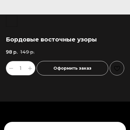
Бордовые восточные узоры
98
р.
149
р.
Оформить заказ
+7 911 558-63-07
tanikeevdaniil@yandex.ru
Каталог
Информация
Новинки
Контакты
Распродажа
Доставка