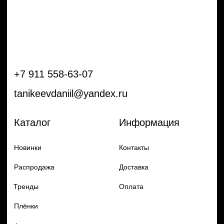
Тренды
Оплата
Плёнки
Аксессуары
Плоттеры и
инструменты
Остальное
Покупателям
Мы с соц сетях
Самая актуальная информация в
Бренды
нашем Telegram и YouTube
Частые вопросы
Гарантия и обмен
Добавь в заказ продукцию
Политика конфиденцильности
Remax
Diadem, 2024
по самым выгодным ценам
Перейти