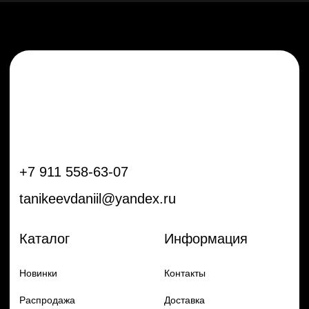
Новинки
Контакты
Распродажа
Доставка
Тренды
Оплата
Плёнки
Аксессуары
Плоттеры и
инструменты
Остальное
Покупателям
Мы с соц сетях
Самая актуальная информация в
Бренды
нашем Telegram и YouTube
Частые вопросы
Гарантия и обмен
Добавь в заказ продукцию
Политика конфиденцильности
Remax
Diadem, 2024
по самым выгодным ценам