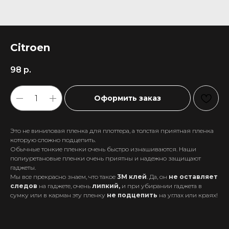
Citroen
98
р.
Оформить заказ
Это не виниловая пленка для плоттера, а толстая приятная пленка
которую сложно подцепить.
Обычные тонкие пленки очень быстро изнашиваются. Наши
полиуретановые пленки очень приятны и надежно защищают
гаджеты.
Мы все прекрасно знаем, что такое
3М клей
. Да, он
не оставляет
следов
на гаджете, очень
липкий,
и при убирании гаджета в
+7 911 558-63-07
сумку или в карман эту пленку
не подцепить
на углах или краях!
tanikeevdaniil@yandex.ru
Каталог
Информация