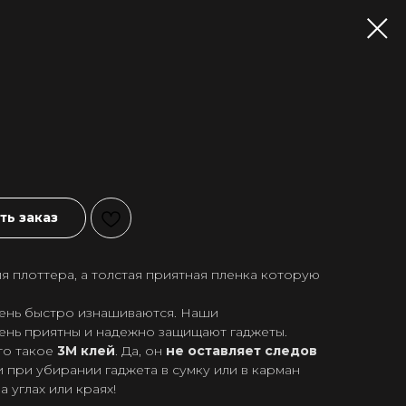
ь заказ
я плоттера, а толстая приятная пленка которую
ень быстро изнашиваются. Наши
ень приятны и надежно защищают гаджеты.
то такое
3М клей
. Да, он
не оставляет следов
 при убирании гаджета в сумку или в карман
а углах или краях!