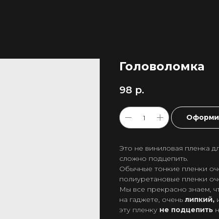
Головоломка
98
р.
Оформит
Это не виниловая пленка дл
сложно подцепить.
Обычные тонкие пленки оч
полиуретановые пленки оч
Мы все прекрасно знаем, ч
на гаджете, очень
липкий,
и
эту пленку
не подцепить
н