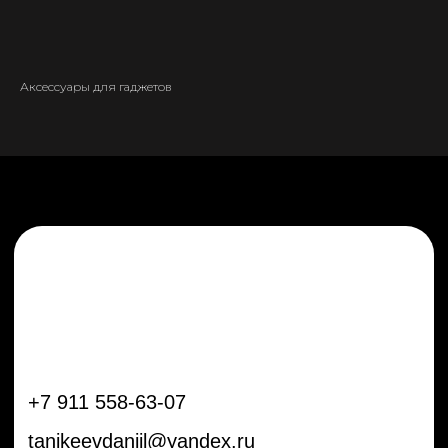
+7 911 558-63-07
tanikeevdaniil@yandex.ru
Аксессуары для гаджетов
Каталог
Информация
Новинки
Контакты
Распродажа
Доставка
Тренды
Оплата
Плёнки
Аксессуары
Плоттеры и
инструменты
Остальное
Покупателям
Мы с соц сетях
Самая актуальная информация в
Бренды
нашем Telegram и YouTube
Частые вопросы
Гарантия и обмен