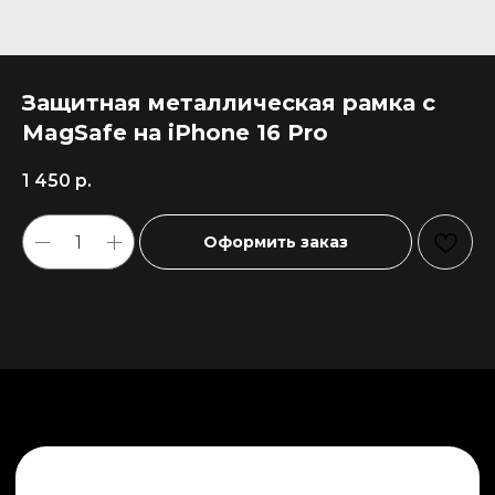
Защитная металлическая рамка с
MagSafe на iPhone 16 Pro
1 450
р.
Оформить заказ
+7 911 558-63-07
tanikeevdaniil@yandex.ru
Каталог
Информация
Новинки
Контакты
Распродажа
Доставка
Тренды
Оплата