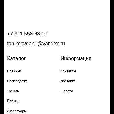
Плёнки
Аксессуары
Плоттеры и
инструменты
Остальное
Покупателям
Мы с соц сетях
Самая актуальная информация в
Бренды
нашем Telegram и YouTube
Частые вопросы
Гарантия и обмен
Добавь в заказ продукцию
Политика конфиденцильности
Remax
Diadem, 2024
по самым выгодным ценам
Перейти