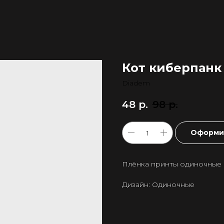
Кот киберпанк
Diadem
48
р.
98
р.
Оформит
Плёнка принты одиночные 
Дизайн: Одиночные