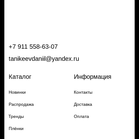
Тренды
Оплата
Плёнки
Аксессуары
Плоттеры и
инструменты
Остальное
Покупателям
Мы с соц сетях
Самая актуальная информация в
Бренды
нашем Telegram и YouTube
Частые вопросы
Гарантия и обмен
Добавь в заказ продукцию
Политика конфиденцильности
Remax
Diadem, 2024
по самым выгодным ценам
Перейти