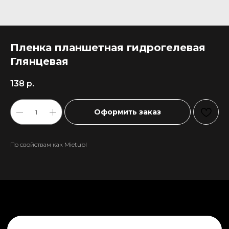
Пленка планшетная гидрогелевая
Глянцевая
138
р.
Оформить заказ
По свойствам как Mietubl
+7 911 558-63-07
tanikeevdaniil@yandex.ru
Каталог
Информация
Новинки
Контакты
Распродажа
Доставка