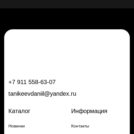
Каталог
Информация
Новинки
Контакты
Распродажа
Доставка
Тренды
Оплата
Плёнки
Аксессуары
Плоттеры и
инструменты
Остальное
Покупателям
Мы с соц сетях
Самая актуальная информация в
Бренды
нашем Telegram и YouTube
Частые вопросы
Гарантия и обмен
Добавь в заказ продукцию
Политика конфиденцильности
Remax
Diadem, 2024