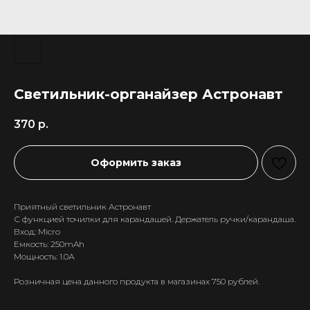
Светильник-органайзер Астронавт
370
р.
Оформить заказ
Приятный светильник Астронавт
С функцией точилки для карандашей. Держатель ручки/карандаша.
Вход: Micro
Емкость: 250mAh
Мощность: 1.0А
+7 911 558-63-07
Розничная цена данного продукта в магазинах 750 рублей.
tanikeevdaniil@yandex.ru