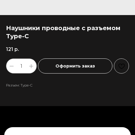
Наушники проводные с разъемом
Type-C
121
р.
Оформить заказ
Разъем: Type-C
+7 911 558-63-07
tanikeevdaniil@yandex.ru
Каталог
Информация
Новинки
Контакты
Распродажа
Доставка