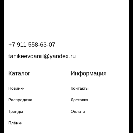
Тренды
Оплата
Плёнки
Аксессуары
Плоттеры и
инструменты
Остальное
Покупателям
Мы с соц сетях
Самая актуальная информация в
Бренды
нашем Telegram и YouTube
Частые вопросы
Гарантия и обмен
Добавь в заказ продукцию
Политика конфиденцильности
Remax
Diadem, 2024
по самым выгодным ценам
Перейти