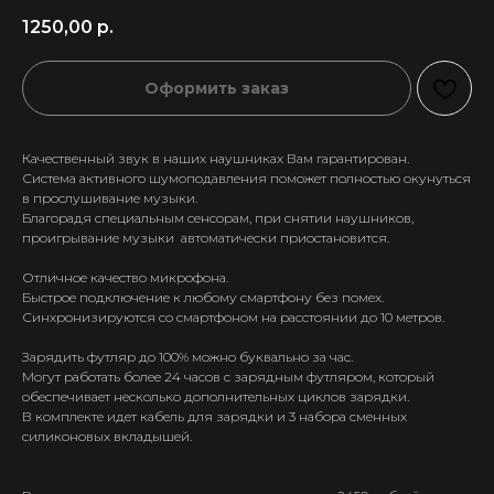
1250,00
р.
Оформить заказ
Качественный звук в наших наушниках Вам гарантирован.
Система активного шумоподавления поможет полностью окунуться
в прослушивание музыки.
Благорадя специальным сенсорам, при снятии наушников,
проигрывание музыки автоматически приостановится.
Отличное качество микрофона.
Быстрое подключение к любому смартфону без помех.
Синхронизируются со смартфоном на расстоянии до 10 метров.
Зарядить футляр до 100% можно буквально за час.
Могут работать более 24 часов с зарядным футляром, который
обеспечивает несколько дополнительных циклов зарядки.
В комплекте идет кабель для зарядки и 3 набора сменных
силиконовых вкладышей.
+7 911 558-63-07
tanikeevdaniil@yandex.ru