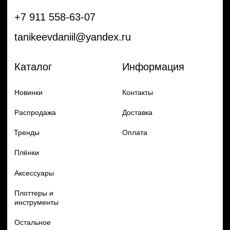
Плоттеры и
инструменты
Остальное
Покупателям
Мы с соц сетях
Самая актуальная информация в
Бренды
нашем Telegram и YouTube
Частые вопросы
Гарантия и обмен
Добавь в заказ продукцию
Политика конфиденцильности
Remax
Diadem, 2024
по самым выгодным ценам
Перейти