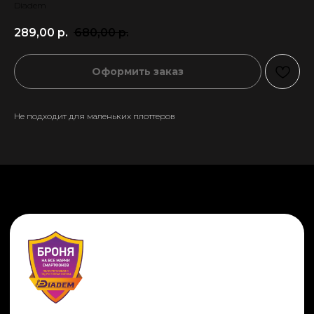
Diadem
289,00
р.
680,00
р.
Оформить заказ
Не подходит для маленьких плоттеров
+7 911 558-63-07
tanikeevdaniil@yandex.ru
Каталог
Информация
Новинки
Контакты
Распродажа
Доставка
Тренды
Оплата
Плёнки
Аксессуары