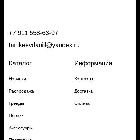
Плёнки
Аксессуары
Плоттеры и
инструменты
Остальное
Покупателям
Мы с соц сетях
Самая актуальная информация в
Бренды
нашем Telegram и YouTube
Частые вопросы
Гарантия и обмен
Добавь в заказ продукцию
Политика конфиденцильности
Remax
Diadem, 2024
по самым выгодным ценам
Перейти