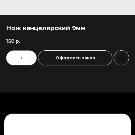
Нож канцелярский 9мм
150
р.
Оформить заказ
+7 911 558-63-07
tanikeevdaniil@yandex.ru
Каталог
Информация
Новинки
Контакты
Распродажа
Доставка
Тренды
Оплата