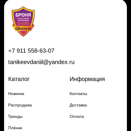
Распродажа
Доставка
Тренды
Оплата
Плёнки
Аксессуары
Плоттеры и
инструменты
Остальное
Покупателям
Мы с соц сетях
Самая актуальная информация в
Бренды
нашем Telegram и YouTube
Частые вопросы
Гарантия и обмен
Добавь в заказ продукцию
Политика конфиденцильности
Remax
Diadem, 2024
по самым выгодным ценам
Перейти