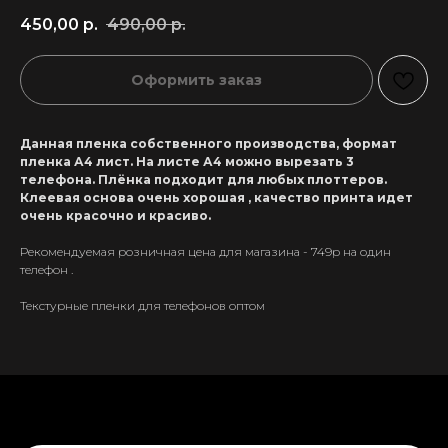
450,00
р.
490,00
р.
Оформить заказ
Данная пленка собственного производства, формат
пленка А4 лист. На листе А4 можно вырезать 3
телефона. Плёнка подходит для любых плоттеров.
Клеевая основа очень хорошая , качество принта идет
очень красочно и красиво.
Рекомендуемая розничная цена для магазина - 749р на один
телефон .
Текстурные пленки для телефонов оптом
+7 911 558-63-07
tanikeevdaniil@yandex.ru
Каталог
Информация
Новинки
Контакты