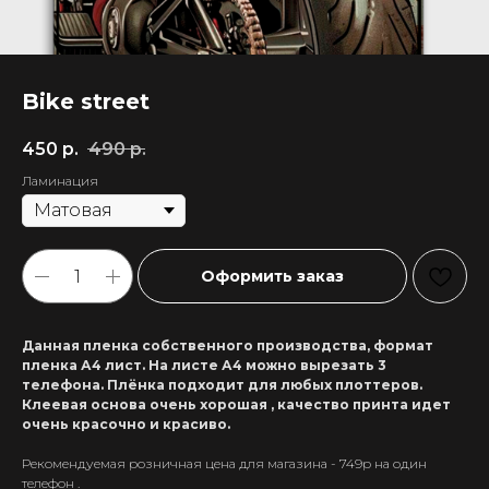
Bike street
450
р.
490
р.
Ламинация
Оформить заказ
Данная пленка собственного производства, формат
пленка А4 лист. На листе А4 можно вырезать 3
телефона. Плёнка подходит для любых плоттеров.
Клеевая основа очень хорошая , качество принта идет
очень красочно и красиво.
Рекомендуемая розничная цена для магазина - 749р на один
+7 911 558-63-07
телефон .