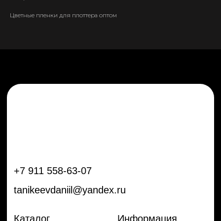
tanikeevdaniil@yandex.ru
Цветные пленки для плоттера оптом
Каталог
Информация
Новинки
Контакты
Распродажа
Доставка
Тренды
Оплата
Плёнки
Аксессуары
Плоттеры и
инструменты
Остальное
Покупателям
Мы с соц сетях
Самая актуальная информация в
Бренды
нашем Telegram и YouTube
Частые вопросы
Гарантия и обмен