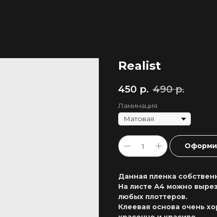
Realist
450
р.
490
р.
Ламинация
Оформит
Данная пленка собственн
На листе А4 можно вырез
любых плоттеров.
Клеевая основа очень хо