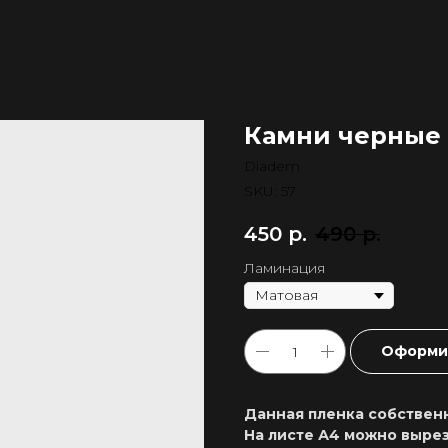
Камни черные
Diadem
SKU:
57
450
р.
490
р.
Ламинация
Оформит
Данная пленка собственн
На листе А4 можно вырез