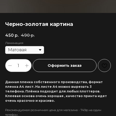
Черно-золотая картина
450
р.
490
р.
Ламинация
Оформить заказ
Данная пленка собственного производства, формат
пленка А4 лист. На листе А4 можно вырезать 3
телефона. Плёнка подходит для любых плоттеров.
Клеевая основа очень хорошая , качество принта идет
очень красочно и красиво.
Рекомендуемая розничная цена для магазина - 749р на один
+7 911 558-63-07
телефон .