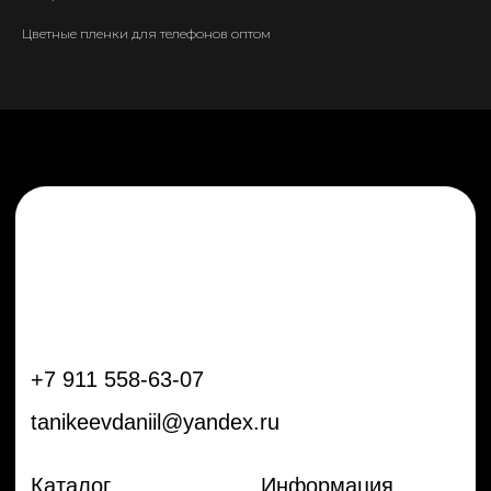
tanikeevdaniil@yandex.ru
Цветные пленки для телефонов оптом
Каталог
Информация
Новинки
Контакты
Распродажа
Доставка
Тренды
Оплата
Плёнки
Аксессуары
Плоттеры и
инструменты
Остальное
Покупателям
Мы с соц сетях
Самая актуальная информация в
Бренды
нашем Telegram и YouTube
Частые вопросы
Гарантия и обмен
Добавь в заказ продукцию