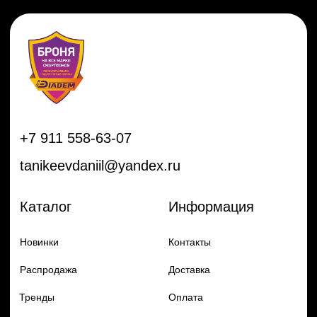
Распродажа
Доставка
Тренды
Оплата
Плёнки
Аксессуары
Плоттеры и
инструменты
Остальное
Покупателям
Мы с соц сетях
Самая актуальная информация в
Бренды
нашем Telegram и YouTube
Частые вопросы
Гарантия и обмен
Добавь в заказ продукцию
Политика конфиденцильности
Remax
Diadem, 2024
по самым выгодным ценам
Перейти