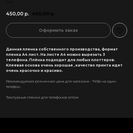
349
450,00
р.
490,00
р.
Оформить заказ
Данная пленка собственного производства, формат
пленка А4 лист. На листе А4 можно вырезать 3
телефона. Плёнка подходит для любых плоттеров.
Клеевая основа очень хорошая , качество принта идет
очень красочно и красиво.
Рекомендуемая розничная цена для магазина - 749р на один
телефон .
Текстурные пленки для телефонов оптом
+7 911 558-63-07
tanikeevdaniil@yandex.ru
Каталог
Информация
Новинки
Контакты