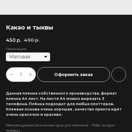
Какао и тыквы
450
р.
490
р.
Ламинация
Оформить заказ
Данная пленка собственного производства, формат
пленка А4 лист. На листе А4 можно вырезать 3
телефона. Плёнка подходит для любых плоттеров.
Клеевая основа очень хорошая , качество принта идет
очень красочно и красиво.
Рекомендуемая розничная цена для магазина - 749р на один
+7 911 558-63-07
телефон .