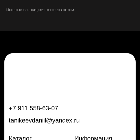
tanikeevdaniil@yandex.ru
Цветные пленки для плоттера оптом
Каталог
Информация
Новинки
Контакты
Распродажа
Доставка
Тренды
Оплата
Плёнки
Аксессуары
Плоттеры и
инструменты
Остальное
Покупателям
Мы с соц сетях
Самая актуальная информация в
Бренды
нашем Telegram и YouTube
Частые вопросы
Гарантия и обмен