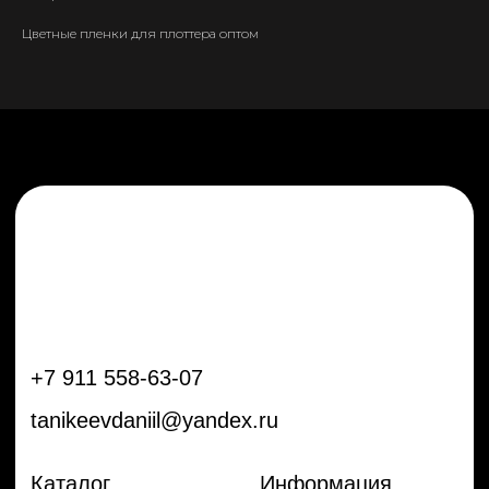
tanikeevdaniil@yandex.ru
Цветные пленки для плоттера оптом
Каталог
Информация
Новинки
Контакты
Распродажа
Доставка
Тренды
Оплата
Плёнки
Аксессуары
Плоттеры и
инструменты
Остальное
Покупателям
Мы с соц сетях
Самая актуальная информация в
Бренды
нашем Telegram и YouTube
Частые вопросы
Гарантия и обмен