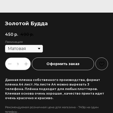
Золотой Будда
450
р.
490
р.
Ламинация
Оформить заказ
Данная пленка собственного производства, формат
пленка А4 лист. На листе А4 можно вырезать 3
телефона. Плёнка подходит для любых плоттеров.
Клеевая основа очень хорошая , качество принта идет
очень красочно и красиво.
Рекомендуемая розничная цена для магазина - 749р на один
+7 911 558-63-07
телефон .