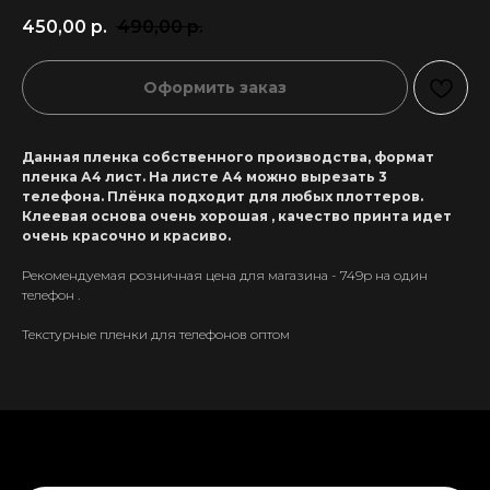
450,00
р.
490,00
р.
Оформить заказ
Данная пленка собственного производства, формат
пленка А4 лист. На листе А4 можно вырезать 3
телефона. Плёнка подходит для любых плоттеров.
Клеевая основа очень хорошая , качество принта идет
очень красочно и красиво.
Рекомендуемая розничная цена для магазина - 749р на один
телефон .
Текстурные пленки для телефонов оптом
+7 911 558-63-07
tanikeevdaniil@yandex.ru
Каталог
Информация
Новинки
Контакты