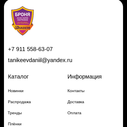
Распродажа
Доставка
Тренды
Оплата
Плёнки
Аксессуары
Плоттеры и
инструменты
Остальное
Покупателям
Мы с соц сетях
Самая актуальная информация в
Бренды
нашем Telegram и YouTube
Частые вопросы
Гарантия и обмен
Добавь в заказ продукцию
Политика конфиденцильности
Remax
Diadem, 2024
по самым выгодным ценам
Перейти