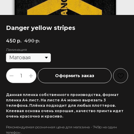
Danger yellow stripes
450
р.
490
р.
Ламинация
Оформить заказ
Данная пленка собственного производства, формат
пленка А4 лист. На листе А4 можно вырезать 3
телефона. Плёнка подходит для любых плоттеров.
Клеевая основа очень хорошая , качество принта идет
очень красочно и красиво.
Рекомендуемая розничная цена для магазина - 749р на один
+7 911 558-63-07
телефон .