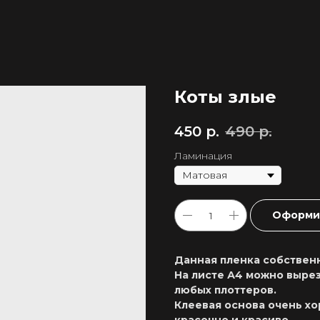
Коты злые
450
р.
490
р.
Ламинация
Оформит
Данная пленка собственн
На листе А4 можно вырез
любых плоттеров.
Клеевая основа очень хо