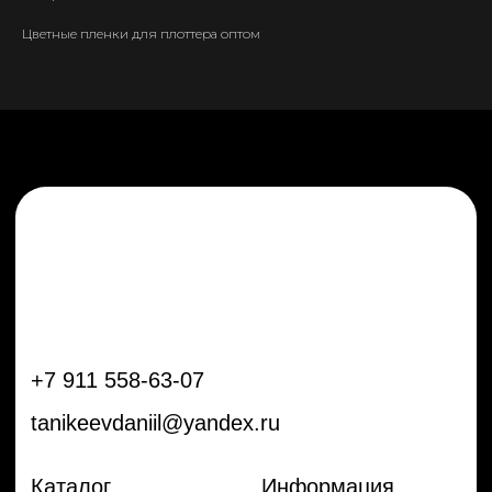
tanikeevdaniil@yandex.ru
Цветные пленки для плоттера оптом
Каталог
Информация
Новинки
Контакты
Распродажа
Доставка
Тренды
Оплата
Плёнки
Аксессуары
Плоттеры и
инструменты
Остальное
Покупателям
Мы с соц сетях
Самая актуальная информация в
Бренды
нашем Telegram и YouTube
Частые вопросы
Гарантия и обмен