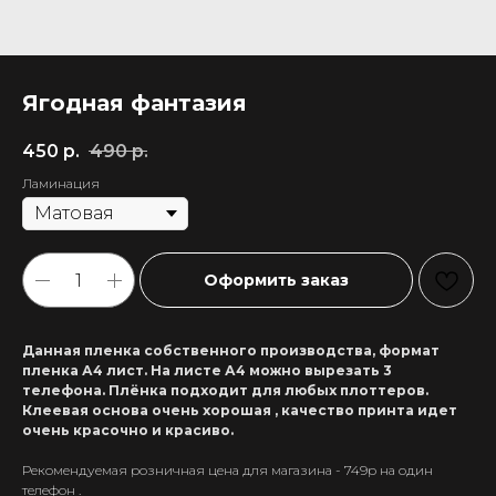
Ягодная фантазия
450
р.
490
р.
Ламинация
Оформить заказ
Данная пленка собственного производства, формат
пленка А4 лист. На листе А4 можно вырезать 3
телефона. Плёнка подходит для любых плоттеров.
Клеевая основа очень хорошая , качество принта идет
очень красочно и красиво.
Рекомендуемая розничная цена для магазина - 749р на один
+7 911 558-63-07
телефон .