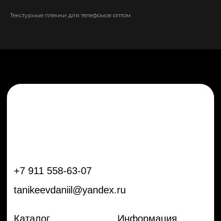
tanikeevdaniil@yandex.ru
Текстурные пленки для телефонов оптом
Каталог
Информация
Новинки
Контакты
Распродажа
Доставка
Тренды
Оплата
Плёнки
Аксессуары
Плоттеры и
инструменты
Остальное
Покупателям
Мы с соц сетях
Самая актуальная информация в
Бренды
нашем Telegram и YouTube
Частые вопросы
Гарантия и обмен