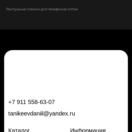
tanikeevdaniil@yandex.ru
Текстурные пленки для телефонов оптом
Каталог
Информация
Новинки
Контакты
Распродажа
Доставка
Тренды
Оплата
Плёнки
Аксессуары
Плоттеры и
инструменты
Остальное
Покупателям
Мы с соц сетях
Самая актуальная информация в
Бренды
нашем Telegram и YouTube
Частые вопросы
Гарантия и обмен