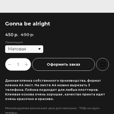
Gonna be alright
450
р.
490
р.
Ламинация
Оформить заказ
Данная пленка собственного производства, формат
пленка А4 лист. На листе А4 можно вырезать 3
телефона. Плёнка подходит для любых плоттеров.
Клеевая основа очень хорошая , качество принта идет
очень красочно и красиво.
Рекомендуемая розничная цена для магазина - 749р на один
+7 911 558-63-07
телефон .