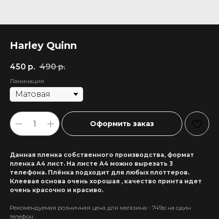
Harley Quinn
450
р.
490
р.
Ламинация
Оформить заказ
Данная пленка собственного производства, формат
пленка А4 лист. На листе А4 можно вырезать 3
телефона. Плёнка подходит для любых плоттеров.
Клеевая основа очень хорошая , качество принта идет
очень красочно и красиво.
Рекомендуемая розничная цена для магазина - 749р на один
+7 911 558-63-07
телефон .