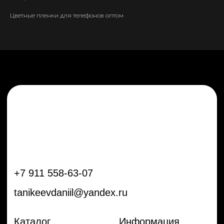
tanikeevdaniil@yandex.ru
Цветные пленки для телефонов оптом
Каталог
Информация
Новинки
Контакты
Распродажа
Доставка
Тренды
Оплата
Плёнки
Аксессуары
Плоттеры и
инструменты
Остальное
Покупателям
Мы с соц сетях
Самая актуальная информация в
Бренды
нашем Telegram и YouTube
Частые вопросы
Гарантия и обмен