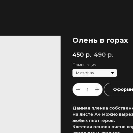
Олень в горах
450
р.
490
р.
Ламинация
Оформит
Данная пленка собственн
На листе А4 можно вырез
любых плоттеров.
Клеевая основа очень хо