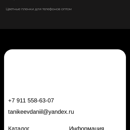
tanikeevdaniil@yandex.ru
Цветные пленки для телефонов оптом
Каталог
Информация
Новинки
Контакты
Распродажа
Доставка
Тренды
Оплата
Плёнки
Аксессуары
Плоттеры и
инструменты
Остальное
Покупателям
Мы с соц сетях
Самая актуальная информация в
Бренды
нашем Telegram и YouTube
Частые вопросы
Гарантия и обмен