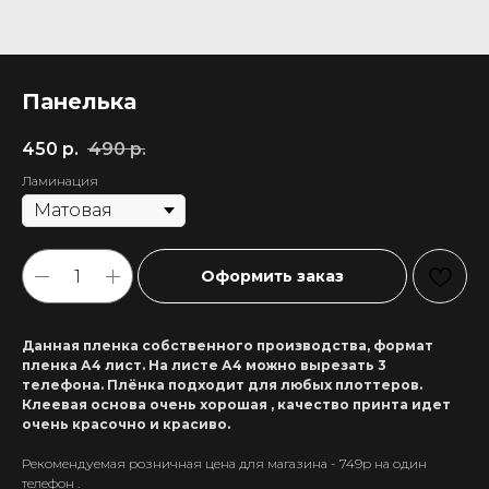
Панелька
450
р.
490
р.
Ламинация
Оформить заказ
Данная пленка собственного производства, формат
пленка А4 лист. На листе А4 можно вырезать 3
телефона. Плёнка подходит для любых плоттеров.
Клеевая основа очень хорошая , качество принта идет
очень красочно и красиво.
Рекомендуемая розничная цена для магазина - 749р на один
+7 911 558-63-07
телефон .