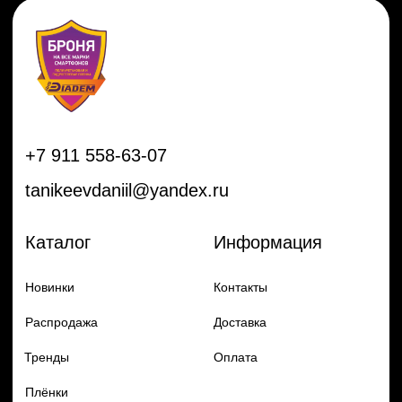
Распродажа
Доставка
Тренды
Оплата
Плёнки
Аксессуары
Плоттеры и
инструменты
Остальное
Покупателям
Мы с соц сетях
Самая актуальная информация в
Бренды
нашем Telegram и YouTube
Частые вопросы
Гарантия и обмен
Добавь в заказ продукцию
Политика конфиденцильности
Remax
Diadem, 2024
по самым выгодным ценам
Перейти