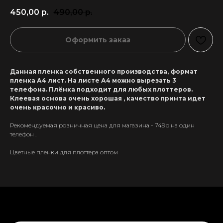
450,00
р.
490,00
р.
Оформить заказ
Данная пленка собственного производства, формат
пленка А4 лист. На листе А4 можно вырезать 3
телефона. Плёнка подходит для любых плоттеров.
Клеевая основа очень хорошая , качество принта идет
очень красочно и красиво.
Рекомендуемая розничная цена для магазина - 749р на один
телефон .
Цветные пленки для плоттера оптом
+7 911 558-63-07
tanikeevdaniil@yandex.ru
Каталог
Информация
Новинки
Контакты