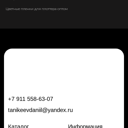
tanikeevdaniil@yandex.ru
Цветные пленки для плоттера оптом
Каталог
Информация
Новинки
Контакты
Распродажа
Доставка
Тренды
Оплата
Плёнки
Аксессуары
Плоттеры и
инструменты
Остальное
Покупателям
Мы с соц сетях
Самая актуальная информация в
Бренды
нашем Telegram и YouTube
Частые вопросы
Гарантия и обмен