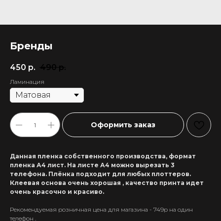
Бренды
450
р.
490
р.
Ламинация
Оформить заказ
Данная пленка собственного производства, формат
пленка А4 лист. На листе А4 можно вырезать 3
телефона. Плёнка подходит для любых плоттеров.
Клеевая основа очень хорошая , качество принта идет
очень красочно и красиво.
Рекомендуемая розничная цена для магазина - 749р на один
+7 911 558-63-07
телефон .