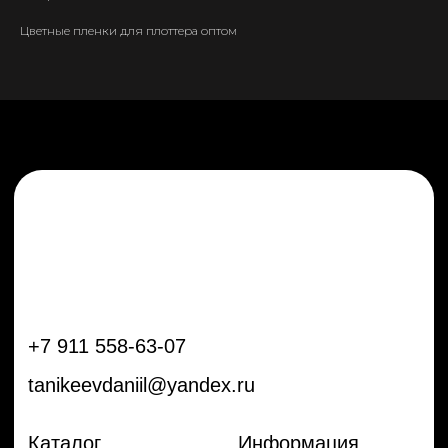
tanikeevdaniil@yandex.ru
Цветные пленки для плоттера оптом
Каталог
Информация
Новинки
Контакты
Распродажа
Доставка
Тренды
Оплата
Плёнки
Аксессуары
Плоттеры и
инструменты
Остальное
Покупателям
Мы с соц сетях
Самая актуальная информация в
Бренды
нашем Telegram и YouTube
Частые вопросы
Гарантия и обмен