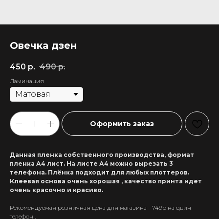
Овечка дзен
450
р.
490
р.
Ламинация
Оформить заказ
Данная пленка собственного производства, формат
пленка А4 лист. На листе А4 можно вырезать 3
телефона. Плёнка подходит для любых плоттеров.
Клеевая основа очень хорошая , качество принта идет
очень красочно и красиво.
Рекомендуемая розничная цена для магазина - 749р на один
+7 911 558-63-07
телефон .