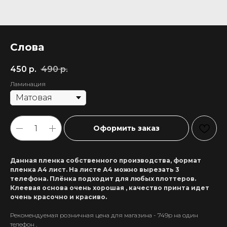
Слова
450
р.
490
р.
Ламинация
Оформить заказ
Данная пленка собственного производства, формат
пленка А4 лист. На листе А4 можно вырезать 3
телефона. Плёнка подходит для любых плоттеров.
Клеевая основа очень хорошая , качество принта идет
очень красочно и красиво.
Рекомендуемая розничная цена для магазина - 749р на один
+7 911 558-63-07
телефон .