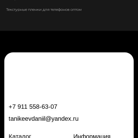
tanikeevdaniil@yandex.ru
Текстурные пленки для телефонов оптом
Каталог
Информация
Новинки
Контакты
Распродажа
Доставка
Тренды
Оплата
Плёнки
Аксессуары
Плоттеры и
инструменты
Остальное
Покупателям
Мы с соц сетях
Самая актуальная информация в
Бренды
нашем Telegram и YouTube
Частые вопросы
Гарантия и обмен