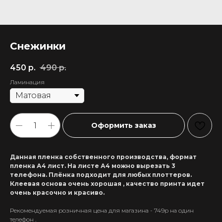
Снежинки
450
р.
490
р.
Ламинация
Оформить заказ
Данная пленка собственного производства, формат
пленка А4 лист. На листе А4 можно вырезать 3
телефона. Плёнка подходит для любых плоттеров.
Клеевая основа очень хорошая , качество принта идет
очень красочно и красиво.
Рекомендуемая розничная цена для магазина - 749р на один
+7 911 558-63-07
телефон .