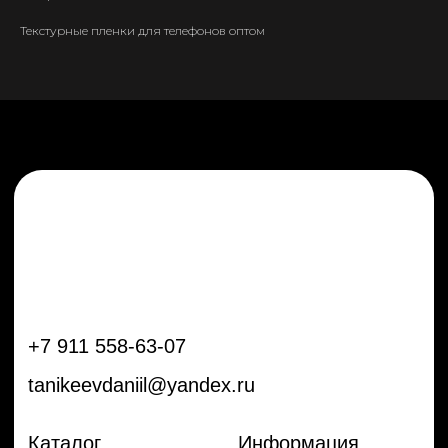
tanikeevdaniil@yandex.ru
Текстурные пленки для телефонов оптом
Каталог
Информация
Новинки
Контакты
Распродажа
Доставка
Тренды
Оплата
Плёнки
Аксессуары
Плоттеры и
инструменты
Остальное
Покупателям
Мы с соц сетях
Самая актуальная информация в
Бренды
нашем Telegram и YouTube
Частые вопросы
Гарантия и обмен