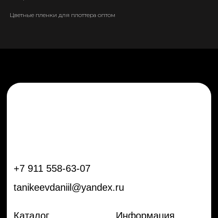
tanikeevdaniil@yandex.ru
Цветные пленки для плоттера оптом
Каталог
Информация
Новинки
Контакты
Распродажа
Доставка
Тренды
Оплата
Плёнки
Аксессуары
Плоттеры и
инструменты
Остальное
Покупателям
Мы с соц сетях
Самая актуальная информация в
Бренды
нашем Telegram и YouTube
Частые вопросы
Гарантия и обмен