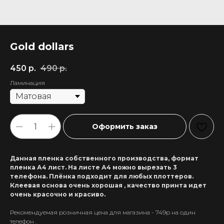
Gold dollars
450
р.
490
р.
Ламинация
Оформить заказ
Данная пленка собственного производства, формат
пленка А4 лист. На листе А4 можно вырезать 3
телефона. Плёнка подходит для любых плоттеров.
Клеевая основа очень хорошая , качество принта идет
очень красочно и красиво.
Рекомендуемая розничная цена для магазина - 749р на один
+7 911 558-63-07
телефон .