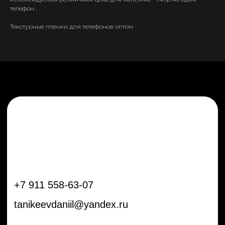
+7 911 558-63-07
телефон .
tanikeevdaniil@yandex.ru
Текстурные пленки для телефонов оптом
Каталог
Информация
Новинки
Контакты
Распродажа
Доставка
Тренды
Оплата
Плёнки
Аксессуары
Плоттеры и
инструменты
Остальное
Покупателям
Мы с соц сетях
Самая актуальная информация в
Бренды
нашем Telegram и YouTube
Частые вопросы
Гарантия и обмен