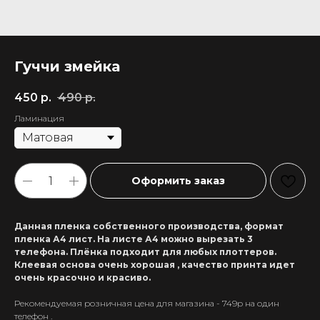
Гуччи змейка
450
р.
490
р.
Ламинация
Оформить заказ
Данная пленка собственного производства, формат
пленка А4 лист. На листе А4 можно вырезать 3
телефона. Плёнка подходит для любых плоттеров.
Клеевая основа очень хорошая , качество принта идет
очень красочно и красиво.
Рекомендуемая розничная цена для магазина - 749р на один
+7 911 558-63-07
телефон .