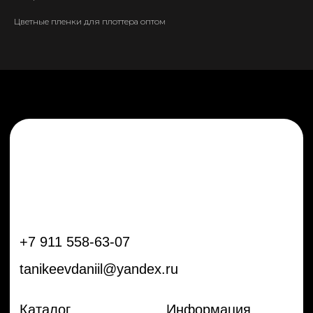
tanikeevdaniil@yandex.ru
Цветные пленки для плоттера оптом
Каталог
Информация
Новинки
Контакты
Распродажа
Доставка
Тренды
Оплата
Плёнки
Аксессуары
Плоттеры и
инструменты
Остальное
Покупателям
Мы с соц сетях
Самая актуальная информация в
Бренды
нашем Telegram и YouTube
Частые вопросы
Гарантия и обмен