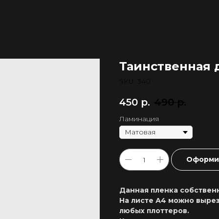
Таинственная 
SKU:
340
450
р.
490
р.
Ламинация
Оформит
Данная пленка собственн
На листе А4 можно вырез
любых плоттеров.