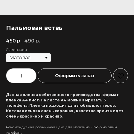
Пальмовая ветвь
450
р.
490
р.
Ламинация
Оформить заказ
Данная пленка собственного производства, формат
пленка А4 лист. На листе А4 можно вырезать 3
телефона. Плёнка подходит для любых плоттеров.
Клеевая основа очень хорошая , качество принта идет
очень красочно и красиво.
Рекомендуемая розничная цена для магазина - 749р на один
+7 911 558-63-07
телефон .