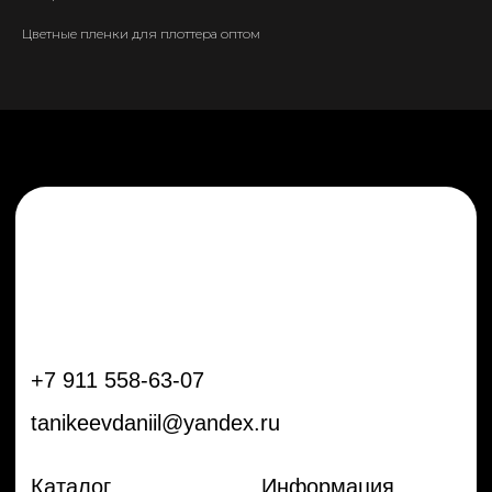
tanikeevdaniil@yandex.ru
Цветные пленки для плоттера оптом
Каталог
Информация
Новинки
Контакты
Распродажа
Доставка
Тренды
Оплата
Плёнки
Аксессуары
Плоттеры и
инструменты
Остальное
Покупателям
Мы с соц сетях
Самая актуальная информация в
Бренды
нашем Telegram и YouTube
Частые вопросы
Гарантия и обмен