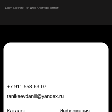
tanikeevdaniil@yandex.ru
Цветные пленки для плоттера оптом
Каталог
Информация
Новинки
Контакты
Распродажа
Доставка
Тренды
Оплата
Плёнки
Аксессуары
Плоттеры и
инструменты
Остальное
Покупателям
Мы с соц сетях
Самая актуальная информация в
Бренды
нашем Telegram и YouTube
Частые вопросы
Гарантия и обмен