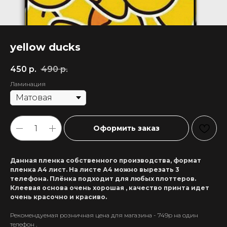
yellow ducks
450
р.
490
р.
Ламинация
Оформить заказ
Данная пленка собственного производства, формат
пленка А4 лист. На листе А4 можно вырезать 3
телефона. Плёнка подходит для любых плоттеров.
Клеевая основа очень хорошая , качество принта идет
очень красочно и красиво.
Рекомендуемая розничная цена для магазина - 749р на один
+7 911 558-63-07
телефон .