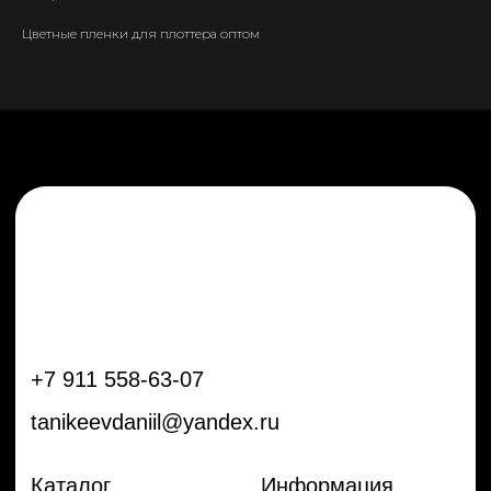
tanikeevdaniil@yandex.ru
Цветные пленки для плоттера оптом
Каталог
Информация
Новинки
Контакты
Распродажа
Доставка
Тренды
Оплата
Плёнки
Аксессуары
Плоттеры и
инструменты
Остальное
Покупателям
Мы с соц сетях
Самая актуальная информация в
Бренды
нашем Telegram и YouTube
Частые вопросы
Гарантия и обмен