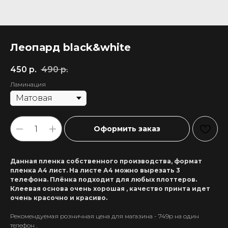
Леопард black&white
450
р.
490
р.
Ламинация
Оформить заказ
Данная пленка собственного производства, формат
пленка А4 лист. На листе А4 можно вырезать 3
телефона. Плёнка подходит для любых плоттеров.
Клеевая основа очень хорошая , качество принта идет
очень красочно и красиво.
Рекомендуемая розничная цена для магазина - 749р на один
+7 911 558-63-07
телефон .